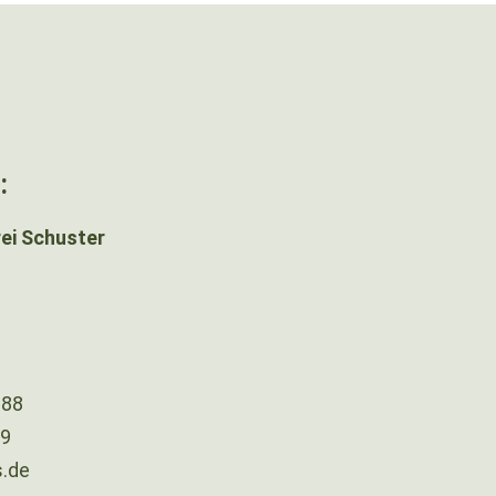
:
ei Schuster
288
89
.de