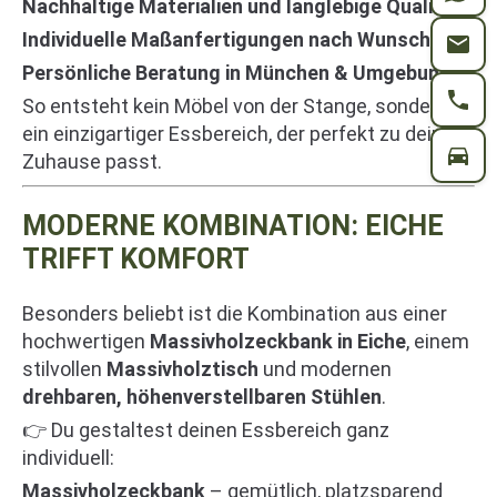
Nachhaltige Materialien und langlebige Qualität
Individuelle Maßanfertigungen nach Wunsch
Persönliche Beratung in München & Umgebung
So entsteht kein Möbel von der Stange, sondern
ein einzigartiger Essbereich, der perfekt zu deinem
Zuhause passt.
MODERNE KOMBINATION: EICHE
TRIFFT KOMFORT
Besonders beliebt ist die Kombination aus einer
hochwertigen
Massivholzeckbank in Eiche
, einem
stilvollen
Massivholztisch
und modernen
drehbaren, höhenverstellbaren Stühlen
.
👉 Du gestaltest deinen Essbereich ganz
individuell:
Massivholzeckbank
– gemütlich, platzsparend