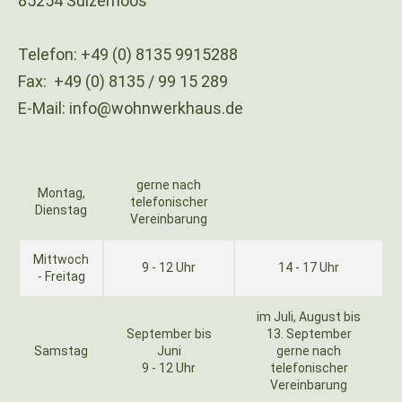
85254 Sulzemoos
Telefon:
+49 (0) 8135 9915288
Fax:
+49 (0) 8135 / 99 15 289
E-Mail:
info@wohnwerkhaus.de
gerne nach
Montag,
telefonischer
Dienstag
Vereinbarung
Mittwoch
9 - 12 Uhr
14 - 17 Uhr
- Freitag
Kundenbewertungen und Erfahrungen zu
im Juli, August bis
Schreinerei Christian Schuster - Wohnwerkhaus
September bis
13. September
Samstag
Juni
gerne nach
SEHR GUT
100%
9 - 12 Uhr
telefonischer
Vereinbarung
Empfehlungen auf
ProvenExpert.com