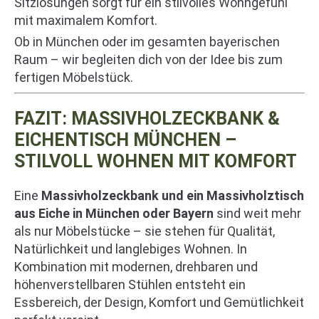
Sitzlösungen sorgt für ein stilvolles Wohngefühl
mit maximalem Komfort.
Ob in München oder im gesamten bayerischen
Raum – wir begleiten dich von der Idee bis zum
fertigen Möbelstück.
FAZIT: MASSIVHOLZECKBANK &
EICHENTISCH MÜNCHEN –
STILVOLL WOHNEN MIT KOMFORT
Eine
Massivholzeckbank und ein Massivholztisch
aus Eiche in München oder Bayern
sind weit mehr
als nur Möbelstücke – sie stehen für Qualität,
Natürlichkeit und langlebiges Wohnen. In
Kombination mit modernen, drehbaren und
höhenverstellbaren Stühlen entsteht ein
Essbereich, der Design, Komfort und Gemütlichkeit