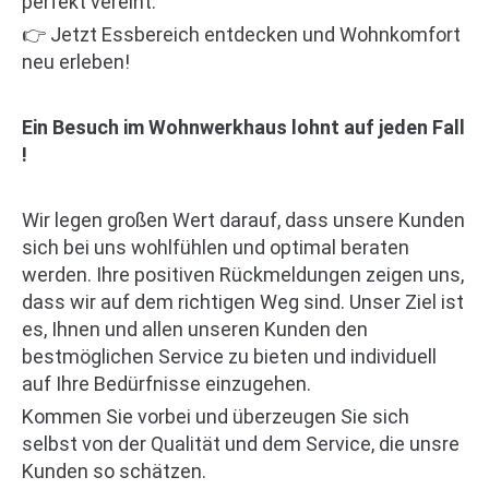
perfekt vereint.
👉 Jetzt Essbereich entdecken und Wohnkomfort
neu erleben!
Ein Besuch im Wohnwerkhaus lohnt auf jeden Fall
!
Wir legen großen Wert darauf, dass unsere Kunden
sich bei uns wohlfühlen und optimal beraten
werden. Ihre positiven Rückmeldungen zeigen uns,
dass wir auf dem richtigen Weg sind. Unser Ziel ist
es, Ihnen und allen unseren Kunden den
bestmöglichen Service zu bieten und individuell
auf Ihre Bedürfnisse einzugehen.
Kommen Sie vorbei und überzeugen Sie sich
selbst von der Qualität und dem Service, die unsre
Kunden so schätzen.