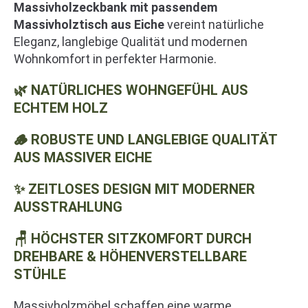
Massivholzeckbank mit passendem
Massivholztisch aus Eiche
vereint natürliche
Eleganz, langlebige Qualität und modernen
Wohnkomfort in perfekter Harmonie.
🌿 NATÜRLICHES WOHNGEFÜHL AUS
ECHTEM HOLZ
🪵 ROBUSTE UND LANGLEBIGE QUALITÄT
AUS MASSIVER EICHE
✨ ZEITLOSES DESIGN MIT MODERNER
AUSSTRAHLUNG
🪑 HÖCHSTER SITZKOMFORT DURCH
DREHBARE & HÖHENVERSTELLBARE
STÜHLE
Massivholzmöbel schaffen eine warme,