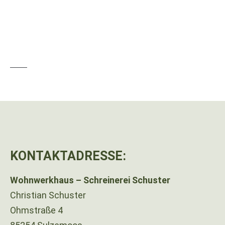
KONTAKTADRESSE:
Wohnwerkhaus – Schreinerei Schuster
Christian Schuster
Ohmstraße 4