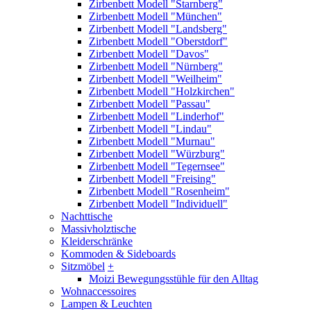
Zirbenbett Modell "Starnberg"
Zirbenbett Modell "München"
Zirbenbett Modell "Landsberg"
Zirbenbett Modell "Oberstdorf"
Zirbenbett Modell "Davos"
Zirbenbett Modell "Nürnberg"
Zirbenbett Modell "Weilheim"
Zirbenbett Modell "Holzkirchen"
Zirbenbett Modell "Passau"
Zirbenbett Modell "Linderhof"
Zirbenbett Modell "Lindau"
Zirbenbett Modell "Murnau"
Zirbenbett Modell "Würzburg"
Zirbenbett Modell "Tegernsee"
Zirbenbett Modell "Freising"
Zirbenbett Modell "Rosenheim"
Zirbenbett Modell "Individuell"
Nachttische
Massivholztische
Kleiderschränke
Kommoden & Sideboards
Sitzmöbel
+
Moizi Bewegungsstühle für den Alltag
Wohnaccessoires
Lampen & Leuchten