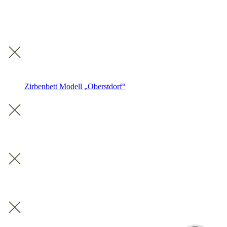
Zirbenbett Modell „Oberstdorf“
Kundenbewertungen und Erfahrungen zu
Schreinerei Christian Schuster - Wohnwerkhaus
SEHR GUT
100%
Empfehlungen auf
ProvenExpert.com
4,95 / 5,00