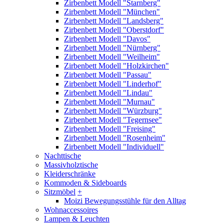
Zirbenbett Modell "Starnberg"
Zirbenbett Modell "München"
Zirbenbett Modell "Landsberg"
Zirbenbett Modell "Oberstdorf"
Zirbenbett Modell "Davos"
Zirbenbett Modell "Nürnberg"
Zirbenbett Modell "Weilheim"
Zirbenbett Modell "Holzkirchen"
Zirbenbett Modell "Passau"
Zirbenbett Modell "Linderhof"
Zirbenbett Modell "Lindau"
Zirbenbett Modell "Murnau"
Zirbenbett Modell "Würzburg"
Zirbenbett Modell "Tegernsee"
Zirbenbett Modell "Freising"
Zirbenbett Modell "Rosenheim"
Zirbenbett Modell "Individuell"
Nachttische
Massivholztische
Kleiderschränke
Kommoden & Sideboards
Sitzmöbel
+
Moizi Bewegungsstühle für den Alltag
Wohnaccessoires
Lampen & Leuchten