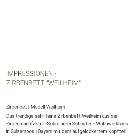
Bei Fragen zu unseren Betten rufen
Sie uns an:
+49 (0) 8135/ 991 52 88
IMPRESSIONEN -
ZIRBENBETT "WEILHEIM"
Zirbenbett Modell Weilheim
Kundenbewertungen und Erfahrungen zu
Das trendige sehr feine Zirbenbett Weilheim aus der
Schreinerei Christian Schuster - Wohnwerkhaus
Zirbenmanufaktur -Schreinerei Schuster - Wohnwerkhaus
SEHR GUT
100%
in Sulzemoos | Bayern mit dem aufgelockertem Kopfteil