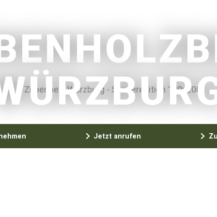
RBENHOLZB
"WÜRZBURG
fnehmen
Jetzt anrufen
Zu