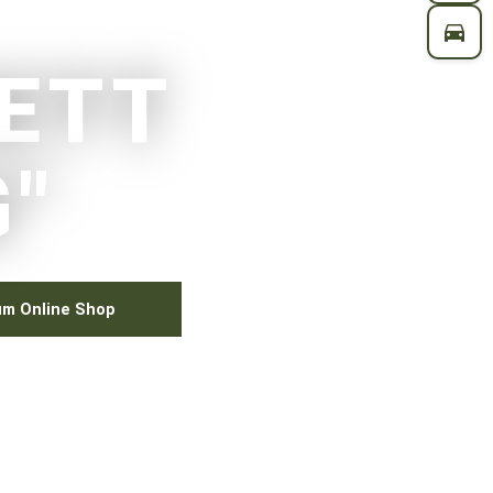
ETT
"
m Online Shop